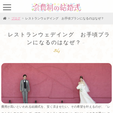
toggle
navigation
>
ブログ
> レストランウェデイング お手頃プランになるのはなぜ？
レストランウェデイング お手頃プラ
ンになるのはなぜ？
Blog
費用が高いといわれる結婚式を、安く済ませたい。その希望を叶えるのが、「レ